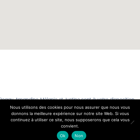
Peggy, Amandine, Mélanie et Justine sont à votre disposition
du Mardi au Vendredi de 9h à 18h et le Samedi de 9h à 16h
Nous utilisons des cookies pour nous assurer que nous vous
donnons la meilleure expérience sur notre site Web. Si vous
continuez à utiliser ce site, nous supposerons que cela vous
convient.
Ok
Non