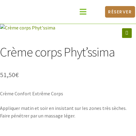
RÉSERVER
Catalogue Produits
Médecines Douces
BONS CADEAUX
🔍
Crème corps Phyt’ssima
51,50
€
Crème Confort Extrême Corps
Appliquer matin et soir en insistant sur les zones très sèches.
Faire pénétrer par un massage léger.