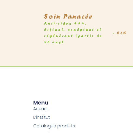
Soin Panacée
Anti-rides +++,
liftant, sculptant et
65€
régénérant (partir de
45 ans)
Menu
Accueil
L’institut
Catalogue produits