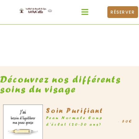
RÉSERVER
Catalogue Produits
Médecines Douces
BONS CADEAUX
Soin du Visage
Femme uniquement
Découvrez nos différents
soins du visage
Soin Purifiant
Peau Normale Coup
50€
d'éclat (20-30 ans)