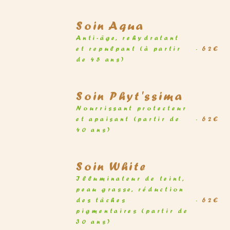
Soin Aqua
Anti-âge, rehydratant
et repulpant (à partir
62€
de 45 ans)
Soin Phyt'ssima
Nourrissant protecteur
et apaisant (partir de
62€
40 ans)
Soin White
Illuminateur de teint,
peau grasse, réduction
des tâches
62€
pigmentaires (partir de
30 ans)