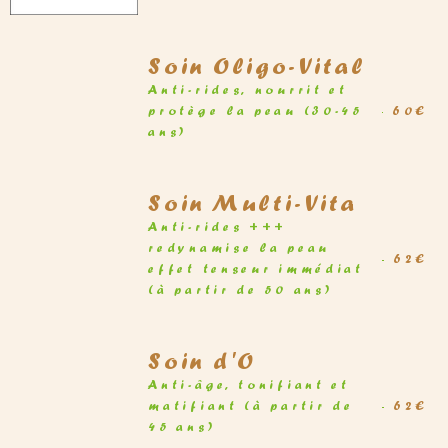
Soin Oligo-Vital
Anti-rides, nourrit et
protège la peau (30-45
60€
ans)
Soin Multi-Vita
Anti-rides +++
redynamise la peau
62€
effet tenseur immédiat
(à partir de 50 ans)
Soin d'O
Anti-âge, tonifiant et
matifiant (à partir de
62€
45 ans)