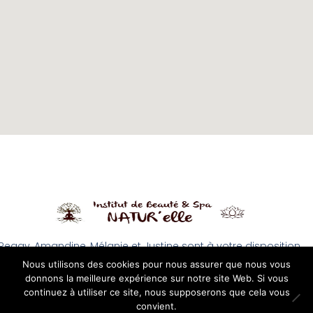
Peggy, Amandine, Mélanie et Justine sont à votre disposition
du Mardi au Vendredi de 9h à 18h et le Samedi de 9h à 16h
Nous utilisons des cookies pour nous assurer que nous vous
donnons la meilleure expérience sur notre site Web. Si vous
continuez à utiliser ce site, nous supposerons que cela vous
convient.