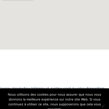
Peggy, Amandine, Mélanie et Justine sont à votre disposition
du Mardi au Vendredi de 9h à 18h et le Samedi de 9h à 16h
Nous utilisons des cookies pour nous assurer que nous vous
donnons la meilleure expérience sur notre site Web. Si vous
continuez à utiliser ce site, nous supposerons que cela vous