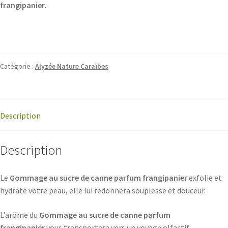
frangipanier.
Catégorie :
Alyzée Nature Caraïbes
Description
Description
Le
Gommage au sucre de canne parfum frangipanier
exfolie et
hydrate votre peau, elle lui redonnera souplesse et douceur.
L’arôme du
Gommage au sucre de canne parfum
frangipanier
vous transportera vers un voyage olfactif.